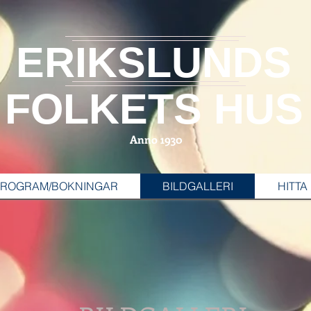
ERIKSLUNDS
FOLKETS HUS
Anno 1930
PROGRAM/BOKNINGAR
BILDGALLERI
HITTA