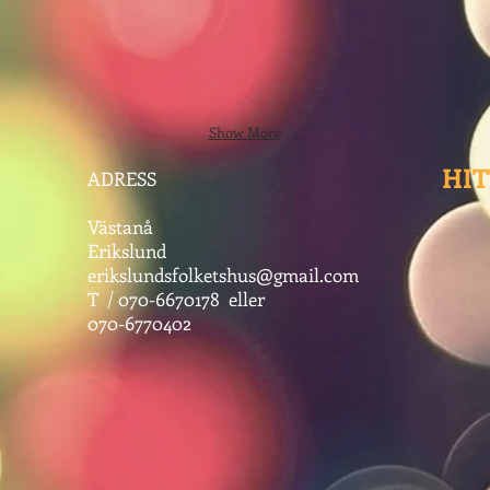
Show More
HIT
ADRESS
Västanå
Erikslund
erikslundsfolketshus@gmail.com
T / 070-6670178 eller
070-6770402